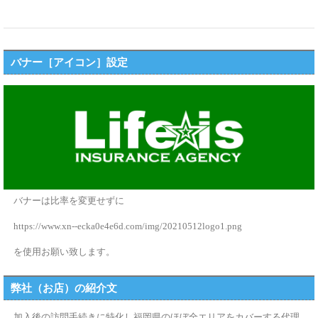
バナー［アイコン］設定
バナーは比率を変更せずに
https://www.xn--ecka0e4e6d.com/img/20210512logo1.png
を使用お願い致します。
弊社（お店）の紹介文
加入後の訪問手続きに特化し福岡県のほぼ全エリアをカバーする代理