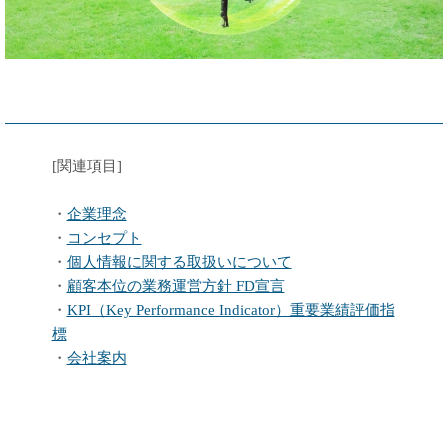
[関連項目]
・
企業理念
・
コンセプト
・
個人情報に関する取扱いについて
・
顧客本位の業務運営方針 FD宣言
・
KPI（Key Performance Indicator）重要業績評価指
標
・
会社案内