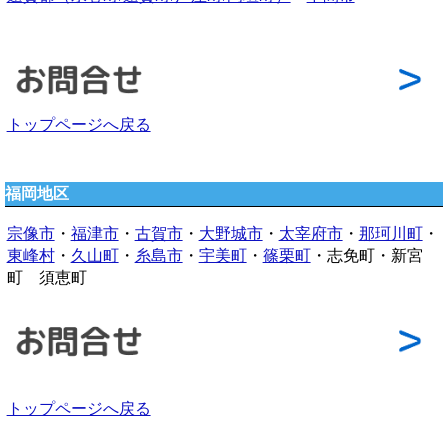
トップページへ戻る
福岡地区
宗像市
・
福津市
・
古賀市
・
大野城市
・
太宰府市
・
那珂川町
・
東峰村
・
久山町
・
糸島市
・
宇美町
・
篠栗町
・志免町・新宮
町 須恵町
トップページへ戻る