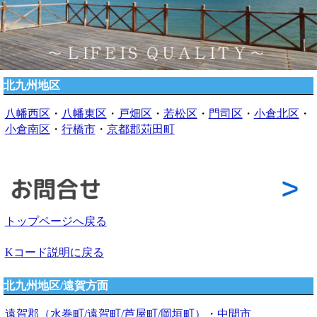
北九州地区
八幡西区
・
八幡東区
・
戸畑区
・
若松区
・
門司区
・
小倉北区
・
小倉南区
・
行橋市
・
京都郡苅田町
トップページへ戻る
Kコード説明に戻る
北九州地区/遠賀方面
遠賀郡（水巻町/遠賀町/芦屋町/岡垣町）
・
中間市