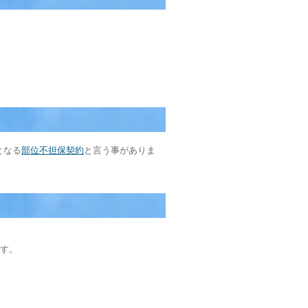
となる
部位不担保契約
と言う事がありま
す。