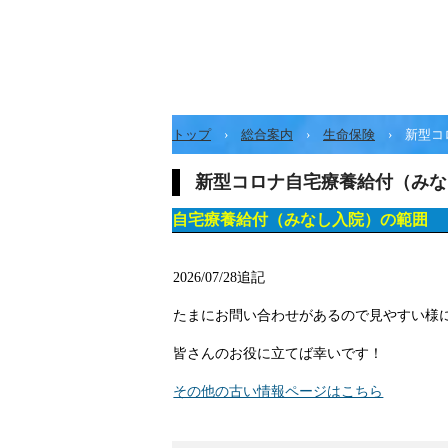
トップ
›
総合案内
›
生命保険
›
新型コ
新型コロナ自宅療養給付（みな
自宅療養給付（みなし入院）の範囲
2026/07/28追記
たまにお問い合わせがあるので見やすい様
皆さんのお役に立てば幸いです！
その他の古い情報ページはこちら