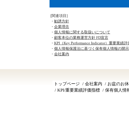
[関連項目]
・
勧誘方針
・
企業理念
・
個人情報に関する取扱いについて
・
顧客本位の業務運営方針 FD宣言
・
KPI（Key Performance Indicator）重要業
・
個人情報保護法に基づく保有個人情報の開示
・
会社案内
トップページ
会社案内
お盆のお休
KPI/重要業績評価指標
保有個人情